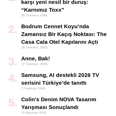
karşı yeni nesil bir duruş:
“Karnımız Toxx”
20 Temmuz 2026
Bodrum Cennet Koyu’nda
Zamansız Bir Kaçış Noktası: The
Casa Cala Otel Kapılarını Açtı
18 Temmuz 2026
Anne, Bak!
17 Temmuz 2026
Samsung, AI destekli 2026 TV
serisini Türkiye’de tanıttı
7 Temmuz 2026
Colin’s Denim NOVA Tasarım
Yarışması Sonuçlandı
13 Haziran 2026