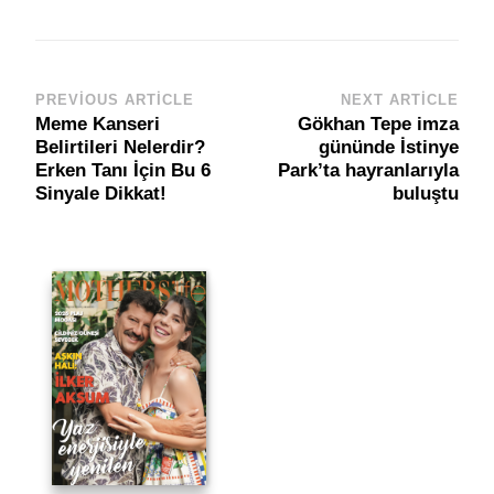
PREVIOUS ARTICLE
NEXT ARTICLE
Post
Meme Kanseri
Gökhan Tepe imza
Navigation
Belirtileri Nelerdir?
gününde İstinye
Erken Tanı İçin Bu 6
Park’ta hayranlarıyla
Sinyale Dikkat!
buluştu