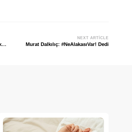
NEXT ARTICLE
ak…
Murat Dalkılıç: #NeAlakasıVar! Dedi