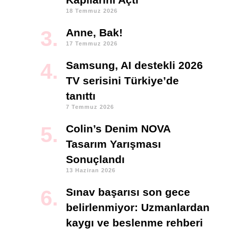
18 Temmuz 2026
Anne, Bak!
17 Temmuz 2026
Samsung, AI destekli 2026
TV serisini Türkiye’de
tanıttı
7 Temmuz 2026
Colin’s Denim NOVA
Tasarım Yarışması
Sonuçlandı
13 Haziran 2026
Sınav başarısı son gece
belirlenmiyor: Uzmanlardan
kaygı ve beslenme rehberi