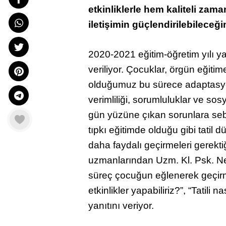
etkinliklerle hem kaliteli zama
iletişimin güçlendirilebileceğin
2020-2021 eğitim-öğretim yılı yar
veriliyor. Çocuklar, örgün eğit
olduğumuz bu sürece adaptasyo
verimliliği, sorumluluklar ve s
gün yüzüne çıkan sorunlara sebep 
tıpkı eğitimde olduğu gibi tatil d
daha faydalı geçirmeleri gerekti
uzmanlarından Uzm. Kl. Psk. Ner
süreç çocuğun eğlenerek geçirm
etkinlikler yapabiliriz?”, “Tatili 
yanıtını veriyor.