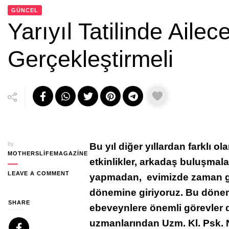
GÜNCEL
Yarıyıl Tatilinde Ailece
Gerçekleştirmeli
by
Bu yıl diğer yıllardan farklı ol
MOTHERSLIFEMAGAZINE
etkinlikler, arkadaş buluşmaları
ON
LEAVE A COMMENT
yapmadan, evimizde zaman geçi
YARIYIL
dönemine giriyoruz. Bu dönem
TATILINDE
AILECE
SHARE
ebeveynlere önemli görevler
ETKINLIKLER
uzmanlarından Uzm. Kl. Psk. 
GERÇEKLEŞTIRMELI