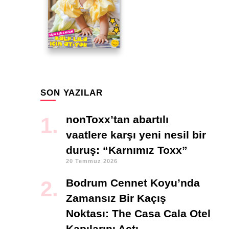
SON YAZILAR
nonToxx’tan abartılı
vaatlere karşı yeni nesil bir
duruş: “Karnımız Toxx”
20 Temmuz 2026
Bodrum Cennet Koyu’nda
Zamansız Bir Kaçış
Noktası: The Casa Cala Otel
Kapılarını Açtı