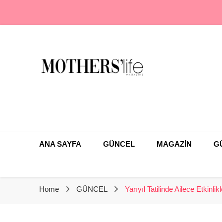
En Farklı Anne Çocuk Dergisi
Mothers Life Magaz
ANA SAYFA
GÜNCEL
MAGAZİN
G
Home
GÜNCEL
Yarıyıl Tatilinde Ailece Etkinli