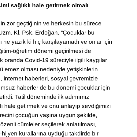
şimi sağlıklı hale getirmek olmalı
n zor geçtiğinin ve herkesin bu sürece
 Uzm. Kl. Psk. Erdoğan, “Çocuklar bu
ı ne yazık ki hiç karşılayamadı ve onlar için
eğitim-öğretim dönemi geçirilmesi de
randa Covid-19 süreciyle ilgili kaygılar
örülemez olması nedeniyle yetişkinlerin
on, internet haberleri, sosyal çevremizle
lumsuz haberler de bu dönemi çocuklar için
tirdi. Tatil döneminde ilk adımımız
lı hale getirmek ve onu anlayıp sevdiğimizi
ürecini çocuğun yaşına uygun şekilde,
enli cümleler seçilerek anlatılması,
ijyen kurallarına uyduğu takdirde bir