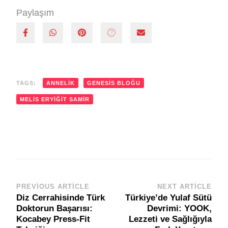
Paylaşım
TAGS:
ANNELIK
GENESIS BLOĞU
MELIS ERYIĞIT SAMIR
PREVIOUS ARTICLE
NEXT ARTICLE
Post
Diz Cerrahisinde Türk
Türkiye’de Yulaf Sütü
Navigation
Doktorun Başarısı:
Devrimi: YOOK,
Kocabey Press-Fit
Lezzeti ve Sağlığıyla