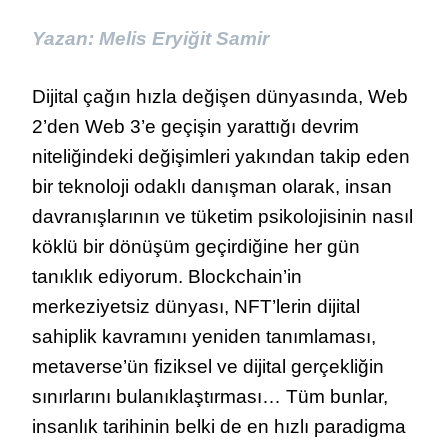
YAŞAMIN
GENESIS*
Yazan: Melis Eryiğit Samir
BLOĞU:
ANNELIK,
MUTLULUK
Dijital çağın hızla değişen dünyasında, Web
VE
SAĞLIĞIN
2’den Web 3’e geçişin yarattığı devrim
GÖRÜNMEZ
niteliğindeki değişimleri yakından takip eden
ALGORITMASI
bir teknoloji odaklı danışman olarak, insan
davranışlarının ve tüketim psikolojisinin nasıl
köklü bir dönüşüm geçirdiğine her gün
tanıklık ediyorum. Blockchain’in
merkeziyetsiz dünyası, NFT’lerin dijital
sahiplik kavramını yeniden tanımlaması,
metaverse’ün fiziksel ve dijital gerçekliğin
sınırlarını bulanıklaştırması… Tüm bunlar,
insanlık tarihinin belki de en hızlı paradigma