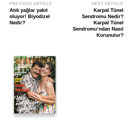
PREVIOUS ARTICLE
NEXT ARTICLE
Post
Atık yağlar yakıt
Karpal Tünel
Navigation
oluyor! Biyodizel
Sendromu Nedir?
Nedir?
Karpal Tünel
Sendromu’ndan Nasıl
Korunulur?