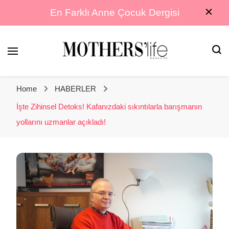
En Farklı Anne Çocuk Dergisi
En Farklı Anne Çocuk Dergisi
Mothers Life
Home
HABERLER
Magazine
İşte Zihinsel Detoks! Kafanızdaki sıkıntılarla barışmanın
yollarını uzmanlar açıkladı!