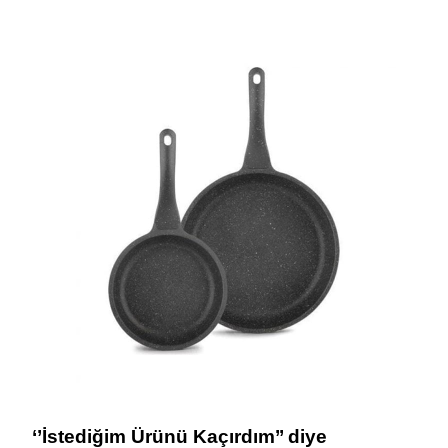
‘’İstediğim Ürünü Kaçırdım’’ diye