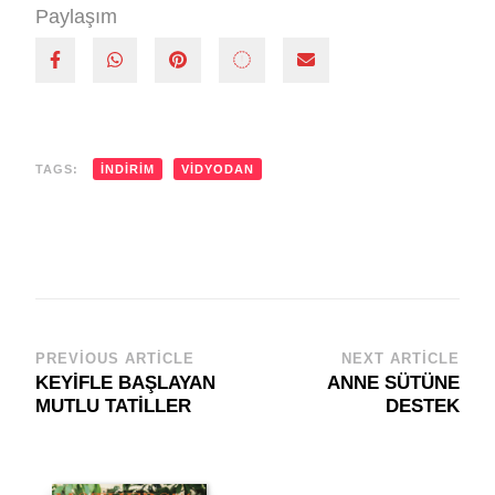
Paylaşım
TAGS:
INDIRIM
VIDYODAN
PREVIOUS ARTICLE
NEXT ARTICLE
Post
KEYİFLE BAŞLAYAN
ANNE SÜTÜNE
Navigation
MUTLU TATİLLER
DESTEK