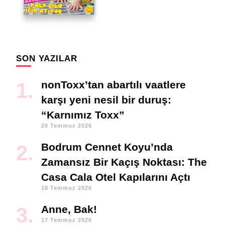
SON YAZILAR
nonToxx’tan abartılı vaatlere
karşı yeni nesil bir duruş:
“Karnımız Toxx”
20 Temmuz 2026
Bodrum Cennet Koyu’nda
Zamansız Bir Kaçış Noktası: The
Casa Cala Otel Kapılarını Açtı
18 Temmuz 2026
Anne, Bak!
17 Temmuz 2026