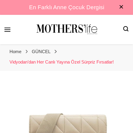
En Farklı Anne Çocuk Dergisi
En Farklı Anne Çocuk Dergisi
Mothers Life
Home
GÜNCEL
Magazine
Vidyodan’dan Her Canlı Yayına Özel Sürpriz Fırsatlar!