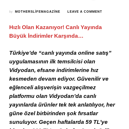
ON
by
MOTHERSLIFEMAGAZINE
LEAVE A COMMENT
VIDYODAN’DA
HER
Hızlı Olan Kazanıyor! Canlı Yayında
CANLI
YAYINA
Büyük İndirimler Karşında…
ÖZEL
SÜRPRIZ
FIRSATLAR!
Türkiye’de “canlı yayında online satış”
uygulamasının ilk temsilcisi olan
Vidyodan, efsane indirimlerine hız
kesmeden devam ediyor. Güvenilir ve
eğlenceli alışverişin vazgeçilmez
platformu olan Vidyodan’da canlı
yayınlarda ürünler tek tek anlatılıyor, her
güne özel birbirinden şok fırsatlar
sunuluyor. Geçen haftalarda 59 TL’ye