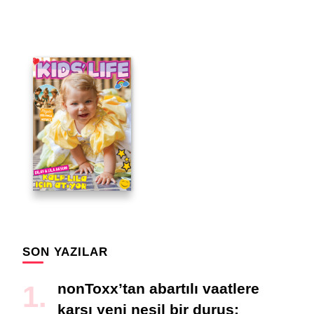
SON YAZILAR
nonToxx’tan abartılı vaatlere
karşı yeni nesil bir duruş: