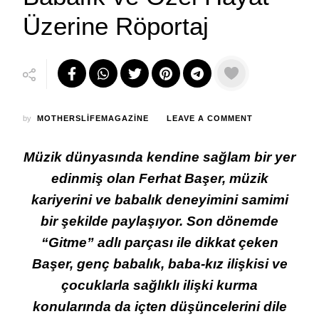
Üzerine Röportaj
ON
by
MOTHERSLIFEMAGAZINE
LEAVE A COMMENT
FERHAT
BAŞER
Müzik dünyasında kendine sağlam bir yer
ILE
MÜZIK,
edinmiş olan Ferhat Başer, müzik
BABALIK
kariyerini ve babalık deneyimini samimi
VE
ÖZEL
bir şekilde paylaşıyor. Son dönemde
HAYAT
“Gitme” adlı parçası ile dikkat çeken
ÜZERINE
RÖPORTAJ
Başer, genç babalık, baba-kız ilişkisi ve
çocuklarla sağlıklı ilişki kurma
konularında da içten düşüncelerini dile