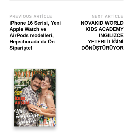
PREVIOUS ARTICLE
NEXT ARTICLE
Post
iPhone 16 Serisi, Yeni
NOVAKID WORLD
Navigation
Apple Watch ve
KIDS ACADEMY
AirPods modelleri,
İNGİLİZCE
Hepsiburada’da Ön
YETERLİLİĞİNİ
Siparişte!
DÖNÜŞTÜRÜYOR