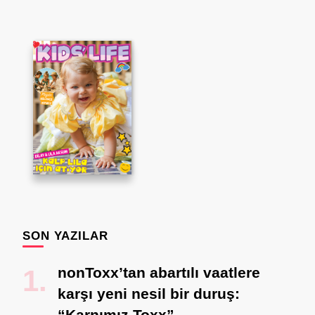
SON YAZILAR
nonToxx’tan abartılı vaatlere
karşı yeni nesil bir duruş:
“Karnımız Toxx”