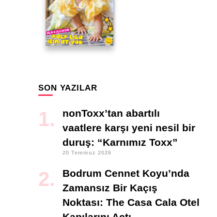
SON YAZILAR
nonToxx’tan abartılı
vaatlere karşı yeni nesil bir
duruş: “Karnımız Toxx”
20 Temmuz 2026
Bodrum Cennet Koyu’nda
Zamansız Bir Kaçış
Noktası: The Casa Cala Otel
Kapılarını Açtı