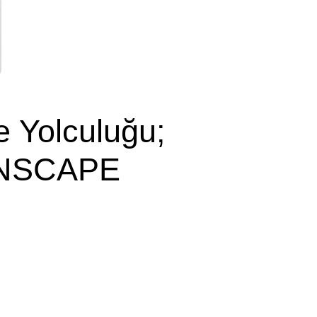
e Yolculuğu;
 INSCAPE