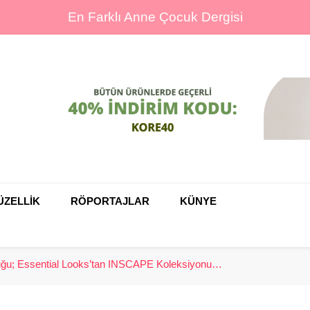
En Farklı Anne Çocuk Dergisi
ine
ÜZELLİK
RÖPORTAJLAR
KÜNYE
luğu; Essential Looks’tan INSCAPE Koleksiyonu…