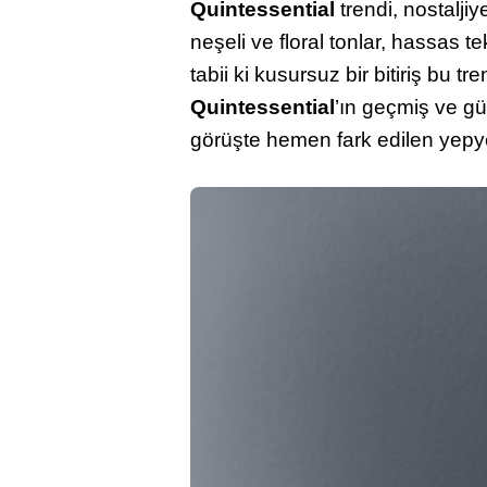
Quintessential
trendi, nostaljiy
neşeli ve floral tonlar, hassas te
tabii ki kusursuz bir bitiriş bu tr
Quintessential
’ın geçmiş ve g
görüşte hemen fark edilen yepye