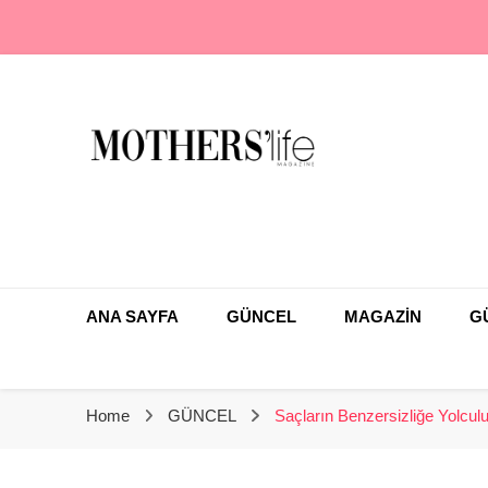
En Farklı Anne Çocuk Dergisi
Mothers Life Magaz
ANA SAYFA
GÜNCEL
MAGAZİN
G
Home
GÜNCEL
Saçların Benzersizliğe Yolcu