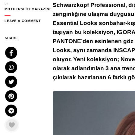
by
Schwarzkopf Professional, dı
MOTHERSLIFEMAGAZINE
zenginliğine ulaşma duygusun
ON
LEAVE A COMMENT
Essential Looks sonbahar-kış
SAÇLARIN
taşıyan bu koleksiyon, IGORA
BENZERSIZLIĞE
YOLCULUĞU;
SHARE
PANTONE’den esinlenen göz al
ESSENTIAL
Looks, aynı zamanda INSCAPE
LOOKS’TAN
INSCAPE
oluyor. Yeni koleksiyon; Nove
KOLEKSIYONU…
olarak adlandırılan 3 ana tre
çıkılarak hazırlanan 6 farklı