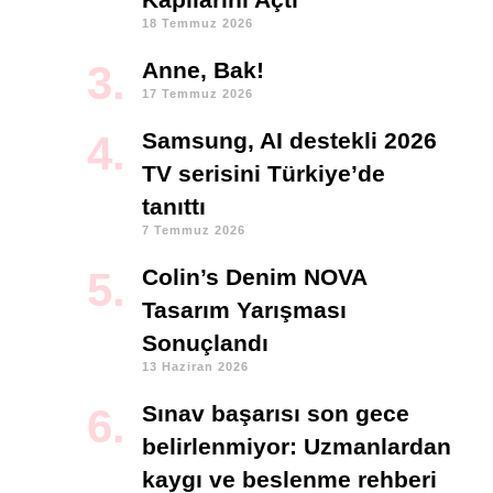
18 Temmuz 2026
Anne, Bak!
17 Temmuz 2026
Samsung, AI destekli 2026
TV serisini Türkiye’de
tanıttı
7 Temmuz 2026
Colin’s Denim NOVA
Tasarım Yarışması
Sonuçlandı
13 Haziran 2026
Sınav başarısı son gece
belirlenmiyor: Uzmanlardan
kaygı ve beslenme rehberi