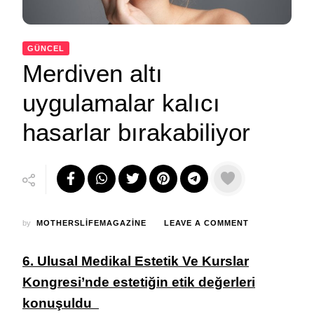
GÜNCEL
Merdiven altı
uygulamalar kalıcı
hasarlar bırakabiliyor
ON
by
MOTHERSLIFEMAGAZINE
LEAVE A COMMENT
MERDIVEN
ALTI
6. Ulusal Medikal Estetik Ve Kurslar
UYGULAMALA
KALICI
Kongresi’nde estetiğin etik değerleri
HASARLAR
konuşuldu
BIRAKABILIYO