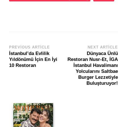
PREVIOUS ARTICLE
NEXT ARTICLE
Post
İstanbul’da Evlilik
Dünyaca Ünlü
Navigation
Yıldönümü İçin En İyi
Restoran Nusr-Et, İGA
10 Restoran
İstanbul Havalimanı
Yolcularını Saltbae
Burger Lezzetiyle
Buluşturuyor!