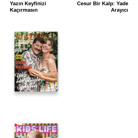
Navigation
Yazın Keyfinizi
Cesur Bir Kalp: Yade
Kaçırmasın
Arayıcı