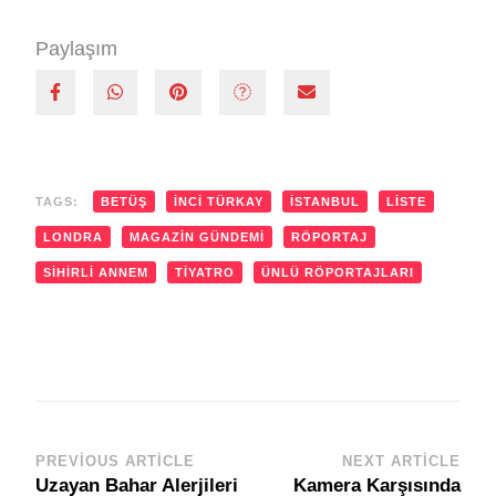
Paylaşım
TAGS:
BETÜŞ
İNCI TÜRKAY
İSTANBUL
LISTE
LONDRA
MAGAZIN GÜNDEMI
RÖPORTAJ
SIHIRLI ANNEM
TIYATRO
ÜNLÜ RÖPORTAJLARI
PREVIOUS ARTICLE
NEXT ARTICLE
Post
Uzayan Bahar Alerjileri
Kamera Karşısında