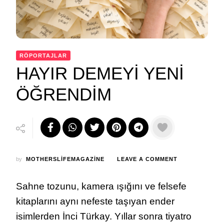
RÖPORTAJLAR
HAYIR DEMEYİ YENİ
ÖĞRENDİM
ON
by
MOTHERSLIFEMAGAZINE
LEAVE A COMMENT
HAYIR
DEMEYİ
Sahne tozunu, kamera ışığını ve felsefe
YENİ
ÖĞRENDİM
kitaplarını aynı nefeste taşıyan ender
isimlerden İnci Türkay. Yıllar sonra tiyatro