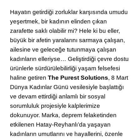
UMUT
YEŞERTEN
Hayatın getirdiği zorluklar karşısında umudu
BILEKLER:
DEPREM
yeşertmek, bir kadının elinden çıkan
BÖLGESINDEK
zarafette saklı olabilir mi? Hele ki bu eller,
KADINLAR
EL
büyük bir afetin yaralarını sarmaya çalışan,
EMEĞIYLE
ailesine ve geleceğe tutunmaya çalışan
GÜÇLENIYOR!
kadınların elleriyse… Geliştirdiği çevre dostu
ürünlerle sürdürülebilirliği yaşam felsefesi
haline getiren
The Purest Solutions
, 8 Mart
Dünya Kadınlar Günü vesilesiyle başlattığı
ve devam ettirdiği anlamlı bir sosyal
sorumluluk projesiyle kalplerimize
dokunuyor. Marka, deprem felaketinden
etkilenen Hatay-Reyhanlı’da yaşayan
kadınların umutlarını ve hayallerini, özenle