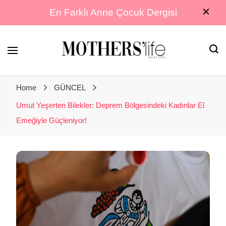
En Farklı Anne Çocuk Dergisi
En Farklı Anne Çocuk Dergisi
Mothers Life
Home
GÜNCEL
Magazine
Umut Yeşerten Bilekler: Deprem Bölgesindeki Kadınlar El
Emeğiyle Güçleniyor!