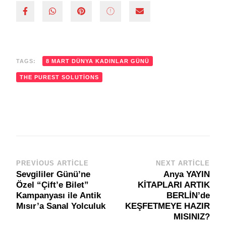
TAGS:
8 MART DÜNYA KADINLAR GÜNÜ
THE PUREST SOLUTIONS
PREVIOUS ARTICLE
NEXT ARTICLE
Post
Sevgililer Günü’ne
Anya YAYIN
Navigation
Özel “Çift’e Bilet”
KİTAPLARI ARTIK
Kampanyası ile Antik
BERLİN’de
Mısır’a Sanal Yolculuk
KEŞFETMEYE HAZIR
MISINIZ?