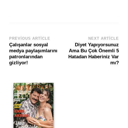
PREVIOUS ARTICLE
NEXT ARTICLE
Post
Çalışanlar sosyal
Diyet Yapıyorsunuz
Navigation
medya paylaşımlarını
Ama Bu Çok Önemli 5
patronlarından
Hatadan Haberiniz Var
gizliyor!
mı?