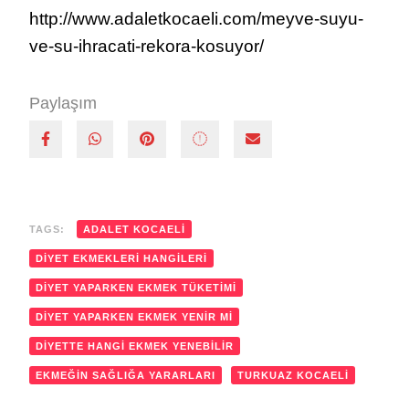
http://www.adaletkocaeli.com/meyve-suyu-
ve-su-ihracati-rekora-kosuyor/
Paylaşım
TAGS:
ADALET KOCAELI
DIYET EKMEKLERI HANGILERI
DIYET YAPARKEN EKMEK TÜKETIMI
DIYET YAPARKEN EKMEK YENIR MI
DIYETTE HANGI EKMEK YENEBILIR
EKMEĞIN SAĞLIĞA YARARLARI
TURKUAZ KOCAELI