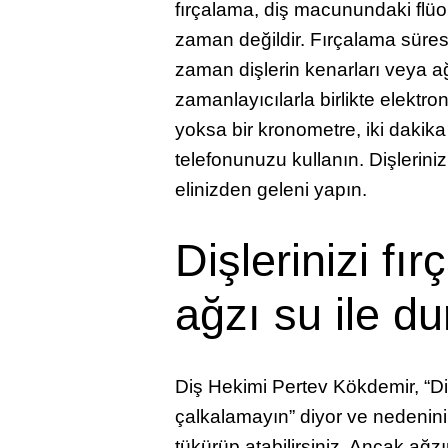
fırçalama, diş macunundaki flüor
zaman değildir. Fırçalama süresi
zaman dişlerin kenarları veya ağ
zamanlayıcılarla birlikte elektro
yoksa bir kronometre, iki dakika
telefonunuzu kullanın. Dişlerini
elinizden geleni yapın.
Dişlerinizi fı
ağzı su ile d
Diş Hekimi Pertev Kökdemir, “Dişl
çalkalamayın” diyor ve nedenini
tükürüp atabilirsiniz. Ancak ağ