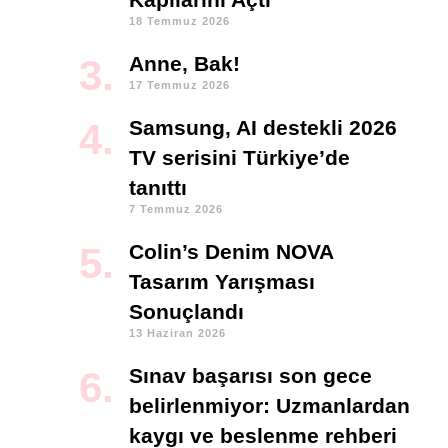
18 Temmuz 2026
Anne, Bak!
17 Temmuz 2026
Samsung, AI destekli 2026
TV serisini Türkiye’de
tanıttı
7 Temmuz 2026
Colin’s Denim NOVA
Tasarım Yarışması
Sonuçlandı
13 Haziran 2026
Sınav başarısı son gece
belirlenmiyor: Uzmanlardan
kaygı ve beslenme rehberi