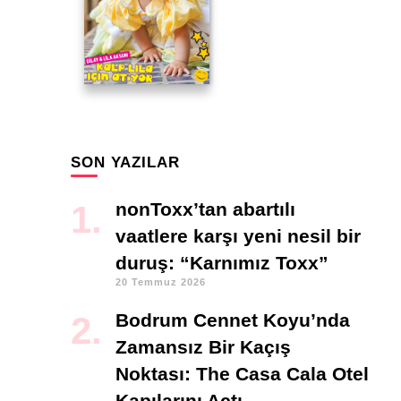
SON YAZILAR
nonToxx’tan abartılı
vaatlere karşı yeni nesil bir
duruş: “Karnımız Toxx”
20 Temmuz 2026
Bodrum Cennet Koyu’nda
Zamansız Bir Kaçış
Noktası: The Casa Cala Otel
Kapılarını Açtı