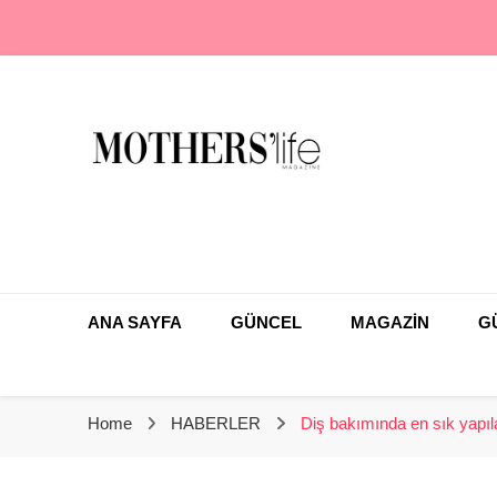
En Farklı Anne Çocuk Dergisi
Mothers Life Magaz
ANA SAYFA
GÜNCEL
MAGAZİN
G
Home
HABERLER
Diş bakımında en sık yapıl