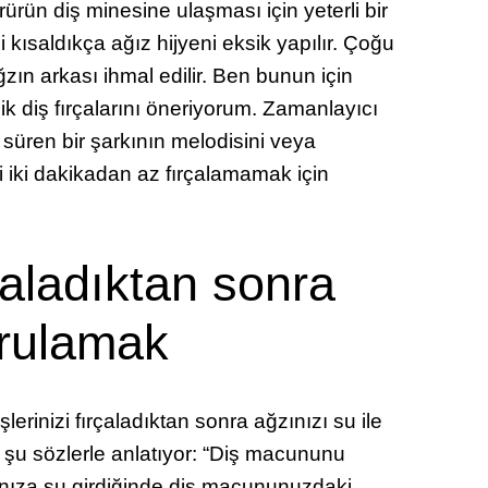
ürün diş minesine ulaşması için yeterli bir
 kısaldıkça ağız hijyeni eksik yapılır. Çoğu
zın arkası ihmal edilir. Ben bunun için
nik diş fırçalarını öneriyorum. Zamanlayıcı
 süren bir şarkının melodisini veya
zi iki dakikadan az fırçalamamak için
rçaladıktan sonra
urulamak
erinizi fırçaladıktan sonra ağzınızı su ile
 şu sözlerle anlatıyor: “Diş macununu
zınıza su girdiğinde diş macununuzdaki