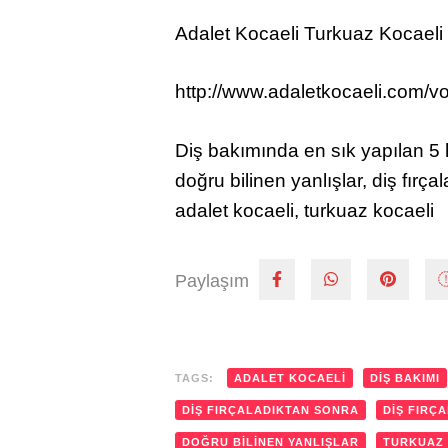
Adalet Kocaeli Turkuaz Kocaeli
http://www.adaletkocaeli.com/vol
Diş bakımında en sık yapılan 5 h
doğru bilinen yanlışlar, diş fırça
adalet kocaeli, turkuaz kocaeli
Paylaşım
TAGS:
ADALET KOCAELI
DIŞ BAKIMI
DIŞ FIRÇALADIKTAN SONRA
DIŞ FIRÇ
DOĞRU BILINEN YANLIŞLAR
TURKUAZ