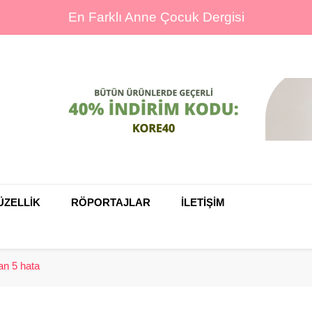
En Farklı Anne Çocuk Dergisi
ine
ÜZELLİK
RÖPORTAJLAR
İLETIŞIM
an 5 hata