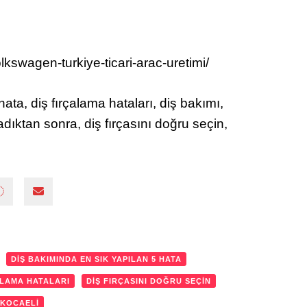
kswagen-turkiye-ticari-arac-uretimi/
ata, diş fırçalama hataları, diş bakımı,
ladıktan sonra, diş fırçasını doğru seçin,
DIŞ BAKIMINDA EN SIK YAPILAN 5 HATA
ALAMA HATALARI
DIŞ FIRÇASINI DOĞRU SEÇIN
 KOCAELI