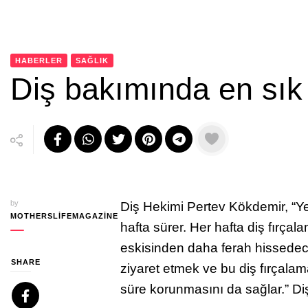
HABERLER
SAĞLIK
Diş bakımında en sık
by
Diş Hekimi Pertev Kökdemir, “Ye
MOTHERSLIFEMAGAZINE
hafta sürer. Her hafta diş fırçala
eskisinden daha ferah hissedece
SHARE
ziyaret etmek ve bu diş fırçala
süre korunmasını da sağlar.” Di