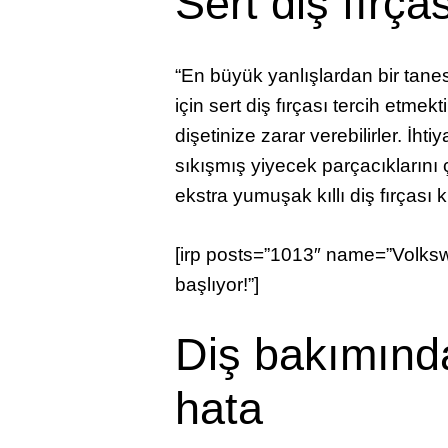
Sert diş fırç
“En büyük yanlışlardan bir tanes
için sert diş fırçası tercih etmekt
dişetinize zarar verebilirler. İhti
sıkışmış yiyecek parçacıklarını 
ekstra yumuşak kıllı diş fırçası k
[irp posts=”1013″ name=”Volks
başlıyor!”]
Diş bakımında
hata