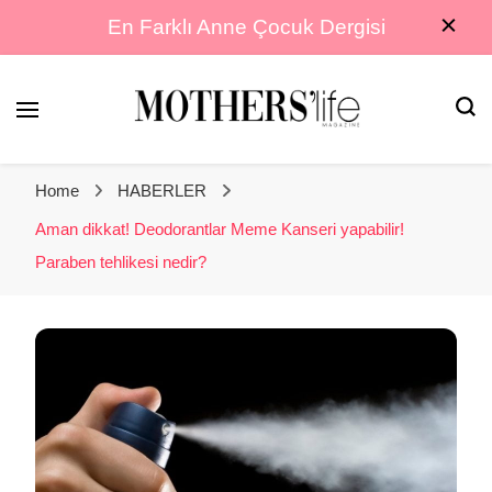
En Farklı Anne Çocuk Dergisi
En Farklı Anne Çocuk Dergisi
Mothers Life
Home
HABERLER
Magazine
Aman dikkat! Deodorantlar Meme Kanseri yapabilir!
Paraben tehlikesi nedir?