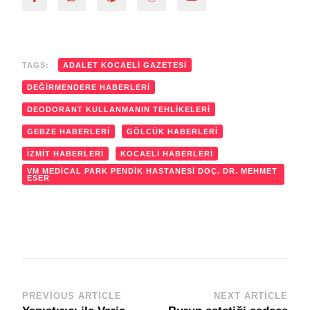
TAGS:
ADALET KOCAELI GAZETESI
DEĞIRMENDERE HABERLERI
DEODORANT KULLANMANIN TEHLIKELERI
GEBZE HABERLERI
GÖLCÜK HABERLERI
IZMIT HABERLERI
KOCAELI HABERLERI
VM MEDICAL PARK PENDIK HASTANESI DOÇ. DR. MEHMET
ESER
PREVIOUS ARTICLE
NEXT ARTICLE
Post