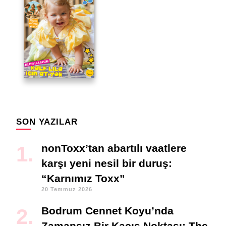
SON YAZILAR
nonToxx’tan abartılı vaatlere
karşı yeni nesil bir duruş:
“Karnımız Toxx”
20 Temmuz 2026
Bodrum Cennet Koyu’nda
Zamansız Bir Kaçış Noktası: The