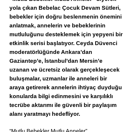
ÜCRETSIZ
yola çıkan Bebelac Çocuk Devam Sütleri,
ANNE
bebekler için doğru beslenmenin önemini
BULUŞMALARI
BAŞLIYOR
anlatmak, annelerin ve bebeklerinin
mutluluğunu desteklemek için yepyeni bir
etkinlik serisi başlatıyor. Ceyda Düvenci
moderatörlüğünde Ankara’dan
Gaziantep’e, İstanbul’dan Mersin’e
uzanan ve ücretsiz olarak gerçekleşecek
buluşmalar, uzmanlar ile anneleri bir
araya getirerek annelerin ihtiyaç duyduğu
konularda bilgi edinmesini ve karşılıklı
tecrübe aktarımı ile güvenli bir paylaşım
alanı yaratmayı hedefliyor.
“Mutlu Bebekler Mutlu Anneler”