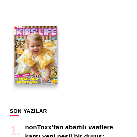
SON YAZILAR
nonToxx’tan abartılı vaatlere
karşı yeni nesil bir duruş: