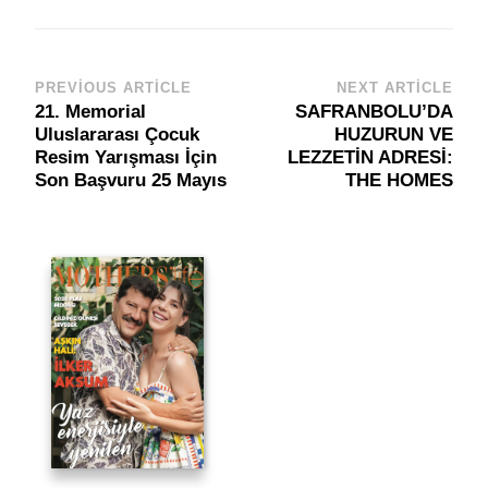
PREVIOUS ARTICLE
NEXT ARTICLE
Post
21. Memorial
SAFRANBOLU’DA
Navigation
Uluslararası Çocuk
HUZURUN VE
Resim Yarışması İçin
LEZZETİN ADRESİ:
Son Başvuru 25 Mayıs
THE HOMES