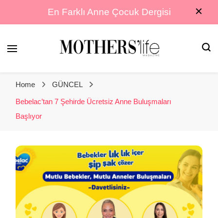
En Farklı Anne Çocuk Dergisi
En Farklı Anne Çocuk Dergisi
Mothers Life
Home
GÜNCEL
Magazine
Bebelac’tan 7 Şehirde Ücretsiz Anne Buluşmaları
Başlıyor