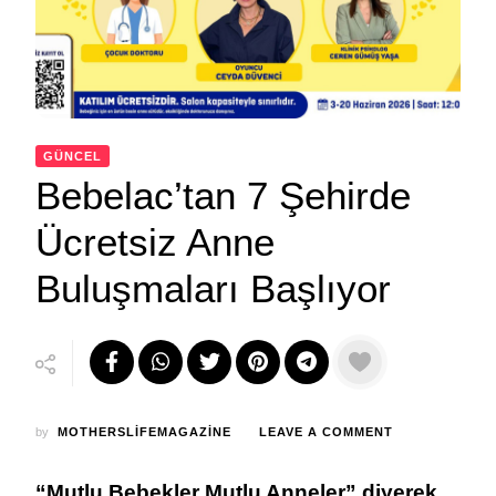
GÜNCEL
Bebelac’tan 7 Şehirde
Ücretsiz Anne
Buluşmaları Başlıyor
ON
by
MOTHERSLIFEMAGAZINE
LEAVE A COMMENT
BEBELAC’TAN
7
“Mutlu Bebekler
Mutlu Anneler” diyerek
ŞEHIRDE