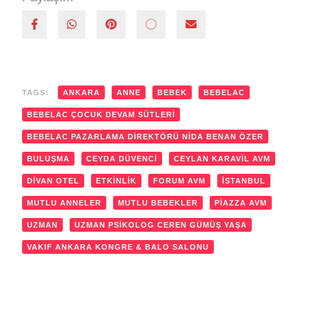
TAGS:
ANKARA
ANNE
BEBEK
BEBELAC
BEBELAC ÇOCUK DEVAM SÜTLERI
BEBELAC PAZARLAMA DIREKTÖRÜ NIDA BENAN ÖZER
BULUŞMA
CEYDA DÜVENCI
CEYLAN KARAVIL AVM
DIVAN OTEL
ETKINLIK
FORUM AVM
İSTANBUL
MUTLU ANNELER
MUTLU BEBEKLER
PIAZZA AVM
UZMAN
UZMAN PSIKOLOG CEREN GÜMÜŞ YAŞA
VAKIF ANKARA KONGRE & BALO SALONU