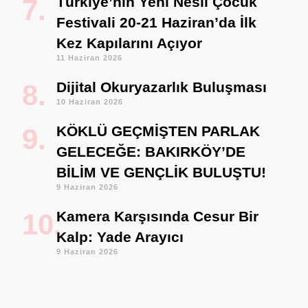
Türkiye’nin Yeni Nesil Çocuk
Festivali 20-21 Haziran’da İlk
Kez Kapılarını Açıyor
11 Haziran 2026
Dijital Okuryazarlık Buluşması
10 Haziran 2026
KÖKLÜ GEÇMİŞTEN PARLAK
GELECEĞE: BAKIRKÖY’DE
BİLİM VE GENÇLİK BULUŞTU!
9 Haziran 2026
Kamera Karşısında Cesur Bir
Kalp: Yade Arayıcı
9 Haziran 2026