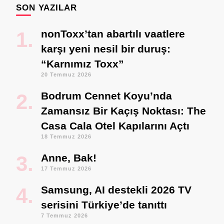
SON YAZILAR
nonToxx’tan abartılı vaatlere
karşı yeni nesil bir duruş:
“Karnımız Toxx”
20 Temmuz 2026
Bodrum Cennet Koyu’nda
Zamansız Bir Kaçış Noktası: The
Casa Cala Otel Kapılarını Açtı
18 Temmuz 2026
Anne, Bak!
17 Temmuz 2026
Samsung, AI destekli 2026 TV
serisini Türkiye’de tanıttı
7 Temmuz 2026