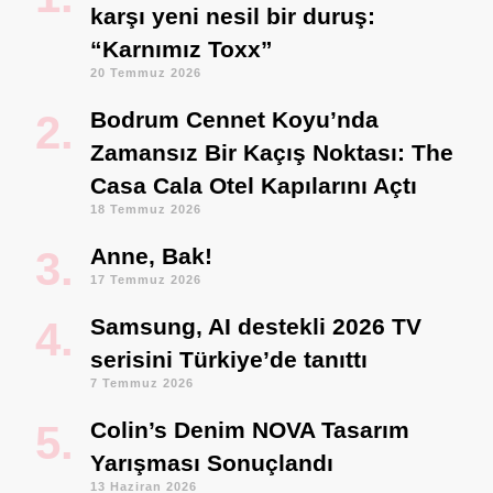
karşı yeni nesil bir duruş:
“Karnımız Toxx”
20 Temmuz 2026
Bodrum Cennet Koyu’nda
Zamansız Bir Kaçış Noktası: The
Casa Cala Otel Kapılarını Açtı
18 Temmuz 2026
Anne, Bak!
17 Temmuz 2026
Samsung, AI destekli 2026 TV
serisini Türkiye’de tanıttı
7 Temmuz 2026
Colin’s Denim NOVA Tasarım
Yarışması Sonuçlandı
13 Haziran 2026