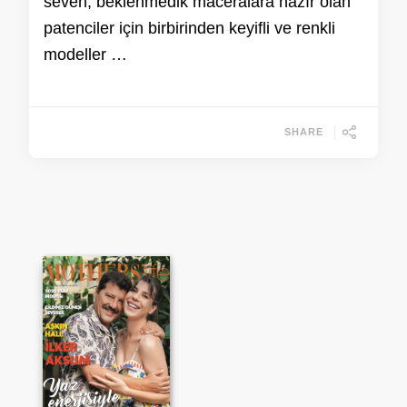
seven, beklenmedik maceralara hazır olan
patenciler için birbirinden keyifli ve renkli
modeller …
SHARE