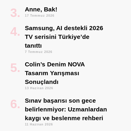
Anne, Bak!
17 Temmuz 2026
Samsung, AI destekli 2026
TV serisini Türkiye’de
tanıttı
7 Temmuz 2026
Colin’s Denim NOVA
Tasarım Yarışması
Sonuçlandı
13 Haziran 2026
Sınav başarısı son gece
belirlenmiyor: Uzmanlardan
kaygı ve beslenme rehberi
11 Haziran 2026