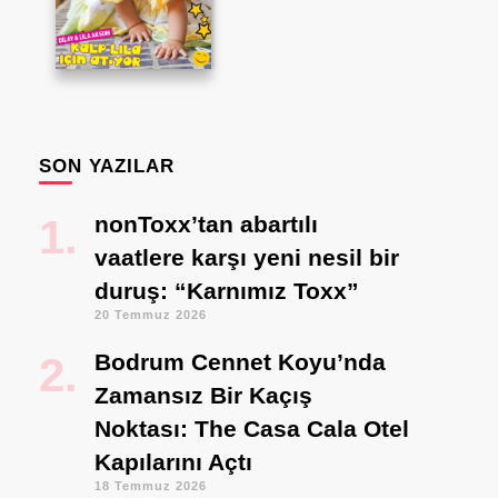
SON YAZILAR
nonToxx’tan abartılı
vaatlere karşı yeni nesil bir
duruş: “Karnımız Toxx”
20 Temmuz 2026
Bodrum Cennet Koyu’nda
Zamansız Bir Kaçış
Noktası: The Casa Cala Otel
Kapılarını Açtı
18 Temmuz 2026