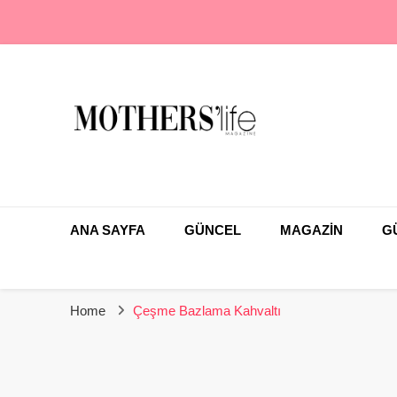
En Farklı Anne Çocuk Dergisi
Mothers Life Magaz
ANA SAYFA
GÜNCEL
MAGAZİN
G
Home
Çeşme Bazlama Kahvaltı