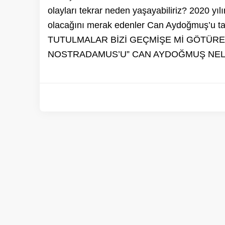
olayları tekrar neden yaşayabiliriz? 2020 yıl
olacağını merak edenler Can Aydoğmuş’u
TUTULMALAR BİZİ GEÇMİŞE Mİ GÖTÜREC
NOSTRADAMUS’U” CAN AYDOĞMUŞ NELE