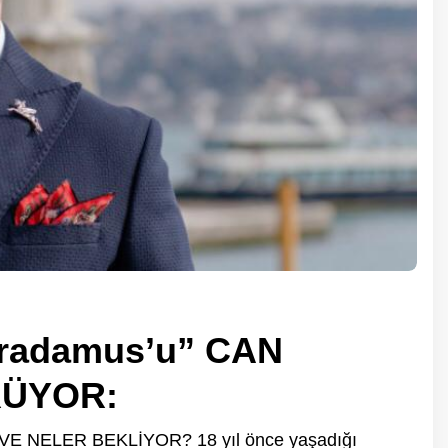
tradamus’u” CAN
ÜYOR:
 NELER BEKLİYOR? 18 yıl önce yaşadığı