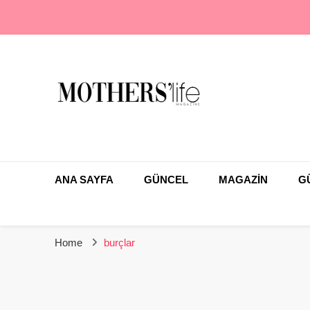
En Farklı Anne Çocuk Dergisi
Mothers Life Magaz
ANA SAYFA
GÜNCEL
MAGAZİN
G
Home
burçlar