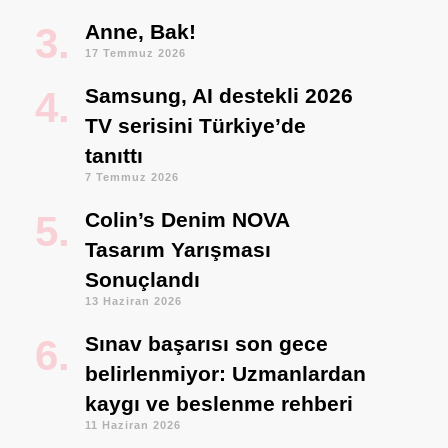
Anne, Bak!
17 Temmuz 2026
Samsung, AI destekli 2026
TV serisini Türkiye’de
tanıttı
7 Temmuz 2026
Colin’s Denim NOVA
Tasarım Yarışması
Sonuçlandı
13 Haziran 2026
Sınav başarısı son gece
belirlenmiyor: Uzmanlardan
kaygı ve beslenme rehberi
11 Haziran 2026