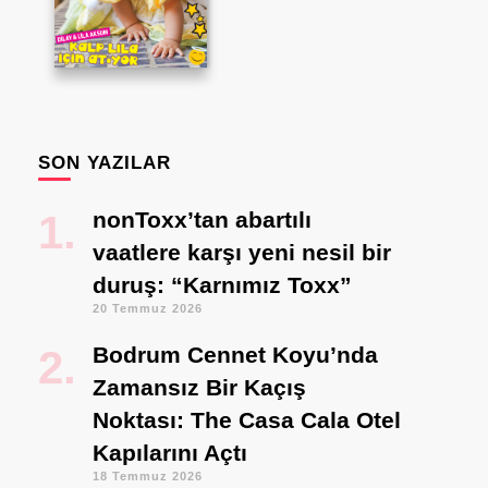
SON YAZILAR
nonToxx’tan abartılı
vaatlere karşı yeni nesil bir
duruş: “Karnımız Toxx”
20 Temmuz 2026
Bodrum Cennet Koyu’nda
Zamansız Bir Kaçış
Noktası: The Casa Cala Otel
Kapılarını Açtı
18 Temmuz 2026