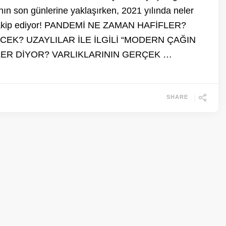
ının son günlerine yaklaşırken, 2021 yılında neler
 takip ediyor! PANDEMİ NE ZAMAN HAFİFLER?
EK? UZAYLILAR İLE İLGİLİ “MODERN ÇAĞIN
R DİYOR? VARLIKLARININ GERÇEK …
SHARE