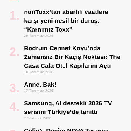
nonToxx’tan abartılı vaatlere
karşı yeni nesil bir duruş:
“Karnımız Toxx”
20 Temmuz 2026
Bodrum Cennet Koyu’nda
Zamansız Bir Kaçış Noktası: The
Casa Cala Otel Kapılarını Açtı
18 Temmuz 2026
Anne, Bak!
17 Temmuz 2026
Samsung, AI destekli 2026 TV
serisini Türkiye’de tanıttı
7 Temmuz 2026
Colin’s Denim NOVA Tasarım