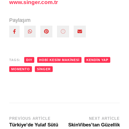
www.singer.com.tr
Paylaşım
TAGS:
DIY
HOBI KESIM MAKINESI
KENDIN YAP
MOMENTO
SINGER
PREVIOUS ARTICLE
NEXT ARTICLE
Post
Türkiye’de Yulaf Sütü
SkinVibes’tan Güzellik