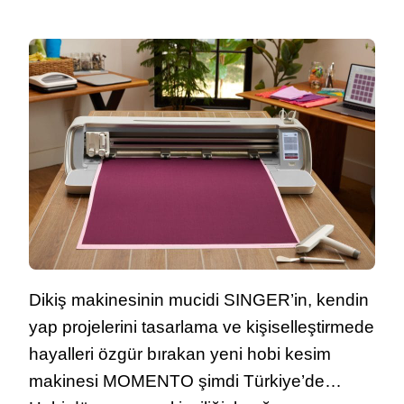
SINGER’İN
YENİ
HOBİ
KESİM
MAKİNESİ
MOMENTO
ŞİMDİ
TÜRKİYE’DE!
Dikiş makinesinin mucidi SINGER’in, kendin
yap projelerini tasarlama ve kişiselleştirmede
hayalleri özgür bırakan yeni hobi kesim
makinesi MOMENTO şimdi Türkiye’de…