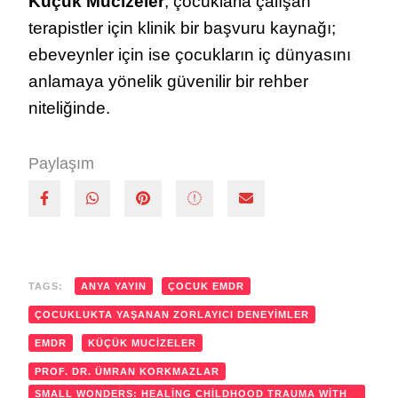
Küçük Mucizeler
, çocuklarla çalışan
terapistler için klinik bir başvuru kaynağı;
ebeveynler için ise çocukların iç dünyasını
anlamaya yönelik güvenilir bir rehber
niteliğinde.
Paylaşım
TAGS:
ANYA YAYIN
ÇOCUK EMDR
ÇOCUKLUKTA YAŞANAN ZORLAYICI DENEYIMLER
EMDR
KÜÇÜK MUCIZELER
PROF. DR. ÜMRAN KORKMAZLAR
SMALL WONDERS: HEALING CHILDHOOD TRAUMA WITH