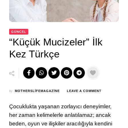
GÜNCEL
“Küçük Mucizeler” İlk
Kez Türkçe
ON
by
MOTHERSLIFEMAGAZINE
LEAVE A COMMENT
“KÜÇÜK
MUCIZELER”
Çocuklukta yaşanan zorlayıcı deneyimler,
İLK
KEZ
her zaman kelimelerle anlatılamaz; ancak
TÜRKÇE
beden, oyun ve ilişkiler aracılığıyla kendini