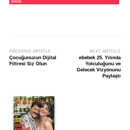
EMDR
PREVIOUS ARTICLE
NEXT ARTICLE
Post
Çocuğunuzun Dijital
ebebek 25. Yılında
Navigation
Filtresi Siz Olun
Yolculuğunu ve
Gelecek Vizyonunu
Paylaştı