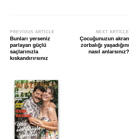
PREVIOUS ARTICLE
NEXT ARTICLE
Post
Bunları yerseniz
Çocuğunuzun akran
Navigation
parlayan güçlü
zorbalığı yaşadığını
saçlarınızla
nasıl anlarsınız?
kıskandırırsınız