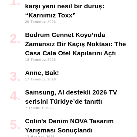
karşı yeni nesil bir duruş:
“Karnımız Toxx”
20 Temmuz 2026
Bodrum Cennet Koyu’nda
Zamansız Bir Kaçış Noktası: The
Casa Cala Otel Kapılarını Açtı
18 Temmuz 2026
Anne, Bak!
17 Temmuz 2026
Samsung, AI destekli 2026 TV
serisini Türkiye’de tanıttı
7 Temmuz 2026
Colin’s Denim NOVA Tasarım
Yarışması Sonuçlandı
13 Haziran 2026