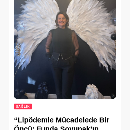
SAĞLIK
“Lipödemle Mücadelede Bir
Öncü: Funda Soyupak’ın