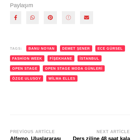
Paylaşım
TAGS:
BANU NOYAN
DEMET ŞENER
ECE GÜRSEL
FASHION WEEK
FIŞEKHANE
İSTANBUL
OPEN STAGE
OPEN STAGE MODA GÜNLERI
ÖZGE ULUSOY
WILMA ELLES
PREVIOUS ARTICLE
NEXT ARTICLE
Post
Alfemo, Uluslararası
Ders ziline 48 saat kala