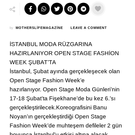
ON
by
MOTHERSLIFEMAGAZINE
LEAVE A COMMENT
İSTANBUL
MODAYA
İSTANBUL MODA RÜZGARINA
VE
DEFILEYE
HAZIRLANIYOR OPEN STAGE FASHİON
DOYACAK
WEEK ŞUBAT’TA
İstanbul, Şubat ayında gerçekleşecek olan
Open Stage Fashion Week’e
hazırlanıyor. Open Stage Moda Günleri’nin
17-18 Şubat’ta Fişekhane’de bu kez 6.’sı
gerçekleştirilecek.Koreografisini Banu
Noyan’ın gerçekleştirdiği Open Stage
Fashion Week’de muhteşem defileler 2 gün
boyunca İstanbul’u etkisi altına alacak.