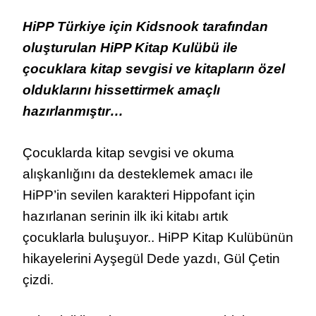
ÇOCUKLAR
HİPP
HiPP Türkiye için Kidsnook tarafından
KİTAP
KULÜBÜ
oluşturulan HiPP Kitap Kulübü ile
İLE
çocuklara kitap sevgisi ve kitapların özel
BÜYÜYOR
olduklarını hissettirmek amaçlı
hazırlanmıştır…
Çocuklarda kitap sevgisi ve okuma
alışkanlığını da desteklemek amacı ile
HiPP’in sevilen karakteri Hippofant için
hazırlanan serinin ilk iki kitabı artık
çocuklarla buluşuyor.. HiPP Kitap Kulübünün
hikayelerini Ayşegül Dede yazdı, Gül Çetin
çizdi.