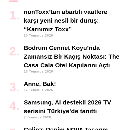
nonToxx’tan abartılı vaatlere
karşı yeni nesil bir duruş:
“Karnımız Toxx”
20 Temmuz 2026
Bodrum Cennet Koyu’nda
Zamansız Bir Kaçış Noktası: The
Casa Cala Otel Kapılarını Açtı
18 Temmuz 2026
Anne, Bak!
17 Temmuz 2026
Samsung, AI destekli 2026 TV
serisini Türkiye’de tanıttı
7 Temmuz 2026
Colin’s Denim NOVA Tasarım