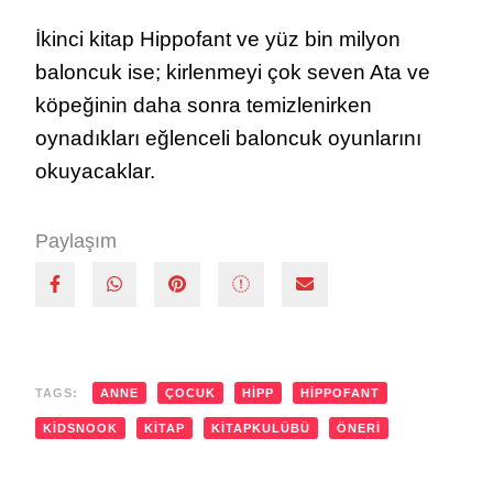
İkinci kitap Hippofant ve yüz bin milyon
baloncuk ise; kirlenmeyi çok seven Ata ve
köpeğinin daha sonra temizlenirken
oynadıkları eğlenceli baloncuk oyunlarını
okuyacaklar.
Paylaşım
TAGS:
ANNE
ÇOCUK
HİPP
HIPPOFANT
KIDSNOOK
KITAP
KITAPKULÜBÜ
ÖNERI