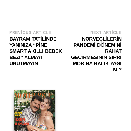
PREVIOUS ARTICLE
NEXT ARTICLE
Post
BAYRAM TATİLİNDE
NORVEÇLİLERİN
Navigation
YANINIZA “PİNE
PANDEMİ DÖNEMİNİ
SMART AKILLI BEBEK
RAHAT
BEZİ” ALMAYI
GEÇİRMESİNİN SIRRI
UNUTMAYIN
MORİNA BALIK YAĞI
MI?