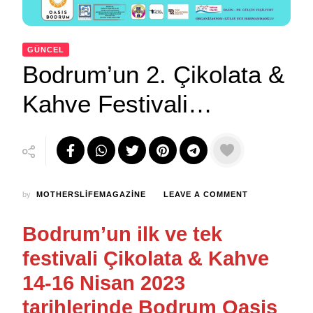
GÜNCEL
Bodrum’un 2. Çikolata &
Kahve Festivali…
ON
by
MOTHERSLIFEMAGAZINE
LEAVE A COMMENT
BODRUM’UN
2.
Bodrum’un ilk ve tek
ÇIKOLATA
&
festivali Çikolata & Kahve
KAHVE
FESTIVALI…
14-16 Nisan 2023
tarihlerinde Bodrum Oasis