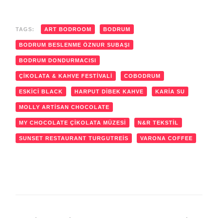
TAGS:
ART BODROOM
BODRUM
BODRUM BESLENME ÖZNUR SUBAŞI
BODRUM DONDURMACISI
ÇIKOLATA & KAHVE FESTIVALI
COBODRUM
ESKICI BLACK
HARPUT DIBEK KAHVE
KARIA SU
MOLLY ARTISAN CHOCOLATE
MY CHOCOLATE ÇIKOLATA MÜZESI
N&R TEKSTIL
SUNSET RESTAURANT TURGUTREIS
VARONA COFFEE