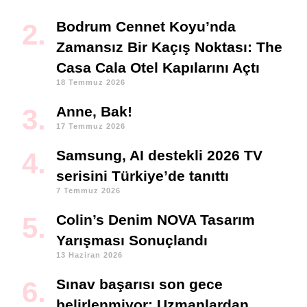
Bodrum Cennet Koyu’nda
Zamansız Bir Kaçış Noktası: The
Casa Cala Otel Kapılarını Açtı
18 Temmuz 2026
Anne, Bak!
17 Temmuz 2026
Samsung, AI destekli 2026 TV
serisini Türkiye’de tanıttı
7 Temmuz 2026
Colin’s Denim NOVA Tasarım
Yarışması Sonuçlandı
13 Haziran 2026
Sınav başarısı son gece
belirlenmiyor: Uzmanlardan