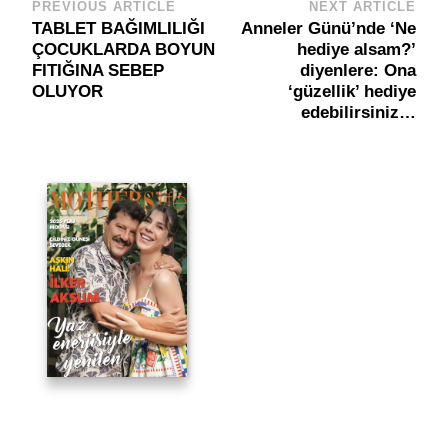
PREVIOUS ARTICLE
NEXT ARTICLE
Post
TABLET BAĞIMLILIĞI
Anneler Günü’nde ‘Ne
Navigation
ÇOCUKLARDA BOYUN
hediye alsam?’
FITIĞINA SEBEP
diyenlere: Ona
OLUYOR
‘güzellik’ hediye
edebilirsiniz…