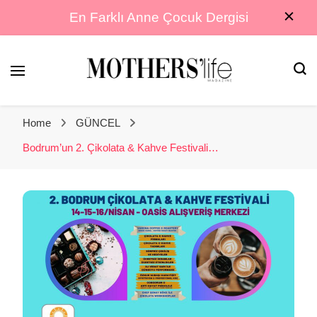
En Farklı Anne Çocuk Dergisi
En Farklı Anne Çocuk Dergisi
Mothers Life
Home
GÜNCEL
Magazine
Bodrum’un 2. Çikolata & Kahve Festivali…