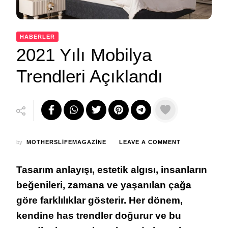
HABERLER
2021 Yılı Mobilya
Trendleri Açıklandı
ON
by
MOTHERSLIFEMAGAZINE
LEAVE A COMMENT
2021
YILI
Tasarım anlayışı, estetik algısı, insanların
MOBILYA
TRENDLERI
beğenileri, zamana ve yaşanılan çağa
AÇIKLANDI
göre farklılıklar gösterir. Her dönem,
kendine has trendler doğurur ve bu