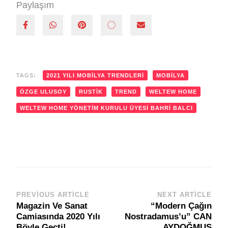
Paylaşım
TAGS:
2021 YILI MOBILYA TRENDLERI
MOBILYA
ÖZGE ULUSOY
RUSTIK
TREND
WELTEW HOME
WELTEW HOME YÖNETIM KURULU ÜYESI BAHRI BALCI
PREVIOUS ARTICLE
NEXT ARTICLE
Post
Magazin Ve Sanat
“Modern Çağın
Navigation
Camiasında 2020 Yılı
Nostradamus’u” CAN
Böyle Geçti!
AYDOĞMUŞ